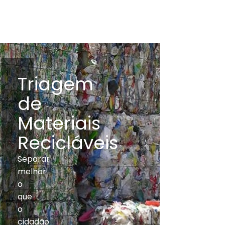
Triagem
de
Materiais
Recicláveis
Separar
melhor
o
que
o
cidadão