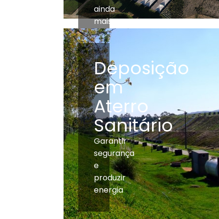
ainda
mais
Deposição
em
Aterro
Sanitário
Garantir
segurança
e
produzir
energia