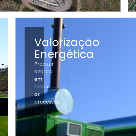
Valorização
Energética
Produzir
energia
em
todos
os
processos